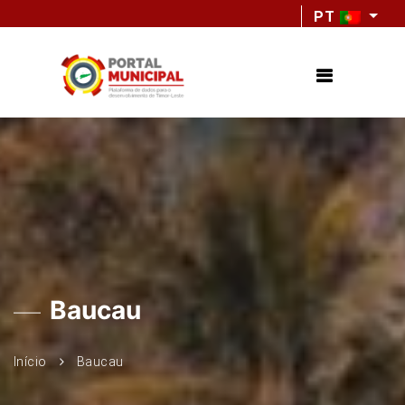
PT
Baucau
Início
Baucau