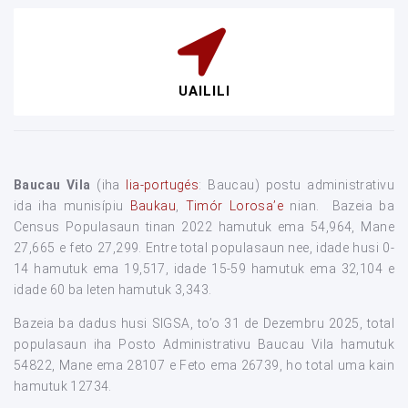
UAILILI
Baucau Vila
(iha
lia-portugés
: Baucau) postu administrativu
ida iha munisípiu
Baukau
,
Timór Lorosa’e
nian. Bazeia ba
Census Populasaun tinan 2022 hamutuk ema 54,964, Mane
27,665 e feto 27,299. Entre total populasaun nee, idade husi 0-
14 hamutuk ema 19,517, idade 15-59 hamutuk ema 32,104 e
idade 60 ba leten hamutuk 3,343.
Bazeia ba dadus husi SIGSA, to’o 31 de Dezembru 2025, total
populasaun iha Posto Administrativu Baucau Vila hamutuk
54822, Mane ema 28107 e Feto ema 26739, ho total uma kain
hamutuk 12734.