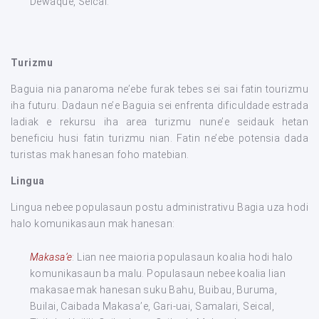
Dewaque, Seical.
Turizmu
Baguia nia panaroma ne’ebe furak tebes sei sai fatin tourizmu
iha futuru. Dadaun ne’e Baguia sei enfrenta dificuldade estrada
ladiak e rekursu iha area turizmu nune’e seidauk hetan
beneficiu husi fatin turizmu nian. Fatin ne’ebe potensia dada
turistas mak hanesan foho matebian.
Lingua
Lingua nebee populasaun postu administrativu Bagia uza hodi
halo komunikasaun mak hanesan:
Makasa’e
: Lian nee maioria populasaun koalia hodi halo
komunikasaun ba malu. Populasaun nebee koalia lian
makasae mak hanesan suku Bahu, Buibau, Buruma,
Builai, Caibada Makasa’e, Gari-uai, Samalari, Seical,