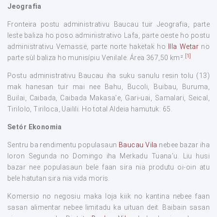
Jeografia
Fronteira postu administrativu Baucau tuir Jeografia, parte
leste baliza ho poso administrativo Lafa, parte oeste ho postu
administrativu Vemasse, parte norte haketak ho
Illa Wetar
no
[1]
parte sùl baliza ho munisípiu Venilale. Área 367,50 km².
Postu administrativu Baucau iha suku sanulu resin tolu (13)
mak hanesan tuir mai nee Bahu, Bucoli, Buibau, Buruma,
Builai, Caibada, Caibada Makasa’e, Gari-uai, Samalari, Seical,
Tirilolo, Tiriloca, Uailili. Ho total Aldeia hamutuk: 65.
Setór Ekonomia
Sentru ba rendimentu populasaun
Baucau Vila
nebee bazar iha
loron Segunda no Domingo iha Merkadu Tuana’u. Liu husi
bazar nee populasaun bele faan sira nia produtu oi-oin atu
bele hatutan sira nia vida moris.
Komersio no negosiu maka loja kiik no kantina nebee faan
sasan alimentar nebee limitadu ka uituan deit. Baibain sasan