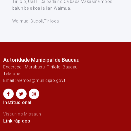
Tirilolo, Uailili. Caibada no Caibada Makasa’e moos
balun bele koalia lian Waimua.
Waimua: Bucoli,Tiriloca
Autoridade Municipal de Baucau
Endereço : Marabubu, Tirilolo, Baucau
Telefone :
Email : vlemos@municipio.gov.tl
Institucional
Visaun no Missaun
Link rápidos