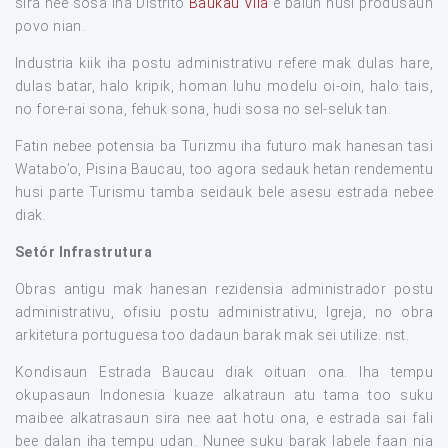
sira nee sosa iha Distrito
Baukau Vila
e balun husi produsaun
povo nian.
Industria kiik iha postu administrativu refere mak dulas hare,
dulas batar, halo kripik, homan luhu modelu oi-oin, halo tais,
no fore-rai sona, fehuk sona, hudi sosa no sel-seluk tan.
Fatin nebee potensia ba Turizmu iha futuro mak hanesan tasi
Watabo’o, Pisina Baucau, too agora sedauk hetan rendementu
husi parte Turismu tamba seidauk bele asesu estrada nebee
diak.
Setór Infrastrutura
Obras antigu mak hanesan rezidensia administrador postu
administrativu, ofisiu postu administrativu, Igreja, no obra
arkitetura portuguesa too dadaun barak mak sei utilize. nst.
Kondisaun Estrada Baucau diak oituan ona. Iha tempu
okupasaun Indonesia kuaze alkatraun atu tama too suku
maibee alkatrasaun sira nee aat hotu ona, e estrada sai fali
bee dalan iha tempu udan. Nunee suku barak labele faan nia