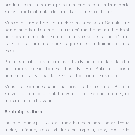
produtu lokal tanba iha preokupasaun oi-oin ba transporte,
karreta boot deit mak bele tama, kareta mikrolet la tama.
Maske iha mota boot tolu nebee iha area suku Samalari no
ponte laiha kondisaun atu utuliza bá-mai bainhira udan boot,
no mos iha impedementu ba labarik eskola sira lao bá- mai
livre, no inan aman sempre iha prekupasaun bainhira oan ba
eskola.
Populasaun iha postu administrativu Baucau barak mak hetan
bee moos neebe fornese husi BTL.Ep. Suku iha postu
administrativu Baucau kuaze hetan hotu ona eletrisidade.
Meus ba komunikasaun iha postu administrativu Baucau
kuaze iha hotu ona mak hanesan rede telefone, internet, no
mos radiu ho televizaun.
Setór Agrikultura
Iha sub munisípiu Baucau mak hanesan hare, batar, fehuk-
midar, ai-farina, koto, fehuk-roupa, repollu, kafé, mostarda,