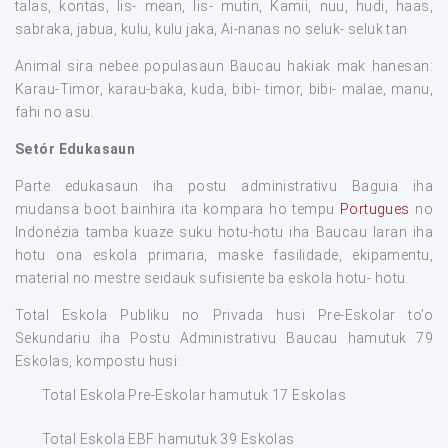
talas, kontas, lis- mean, lis- mutin, Kamii, nuu, hudi, haas,
sabraka, jabua, kulu, kulu jaka, Ai-nanas no seluk- seluk tan
Animal sira nebee populasaun Baucau hakiak mak hanesan:
Karau-Timor, karau-baka, kuda, bibi- timor, bibi- malae, manu,
fahi no asu.
Setór Edukasaun
Parte edukasaun iha postu administrativu Baguia iha
mudansa boot bainhira ita kompara ho tempu
Portugues
no
Indonézia tamba kuaze suku hotu-hotu iha Baucau laran iha
hotu ona eskola primaria, maske fasilidade, ekipamentu,
material no mestre seidauk sufisiente ba eskola hotu- hotu.
Total Eskola Publiku no Privada husi Pre-Eskolar to’o
Sekundariu iha Postu Administrativu Baucau hamutuk 79
Eskolas, kompostu husi:
Total Eskola Pre-Eskolar hamutuk 17 Eskolas
Total Eskola EBF hamutuk 39 Eskolas