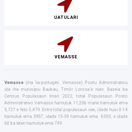
UATULARI
VEMASSE
Vemasse
(iha lia-portugés: Vemasse) Postu Administrativu
ida iha munisípiu Baukau, Timór Lorosa’e nian. Bazeia ba
Census Populasaun tinan 2022, total Populasaun Posto
Administrativo Vemasse hamutuk 11,206 mane hamutuk ema
5,727 e feto 5,479. Entre total populasaun nee, idade husi 0-14
hamutuk ema 3957, idade 15-59 hamutuk ema 6500, e idade
60 ba leten hamutuk ema 749.