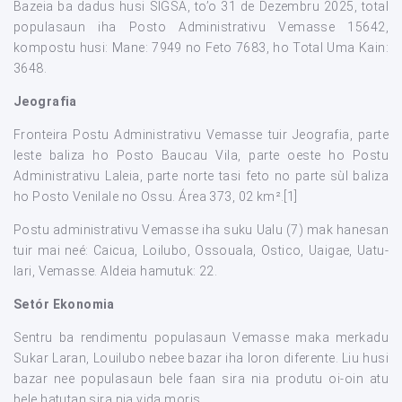
Bazeia ba dadus husi SIGSA, to’o 31 de Dezembru 2025, total
populasaun iha Posto Administrativu Vemasse 15642,
kompostu husi: Mane: 7949 no Feto 7683, ho Total Uma Kain:
3648.
Jeografia
Fronteira Postu Administrativu Vemasse tuir Jeografia, parte
leste baliza ho Posto Baucau Vila, parte oeste ho Postu
Administrativu Laleia, parte norte tasi feto no parte sùl baliza
ho Posto Venilale no Ossu. Área 373, 02 km².[1]
Postu administrativu Vemasse iha suku Ualu (7) mak hanesan
tuir mai neé: Caicua, Loilubo, Ossouala, Ostico, Uaigae, Uatu-
lari, Vemasse. Aldeia hamutuk: 22.
Setór Ekonomia
Sentru ba rendimentu populasaun Vemasse maka merkadu
Sukar Laran, Louilubo nebee bazar iha loron diferente. Liu husi
bazar nee populasaun bele faan sira nia produtu oi-oin atu
bele hatutan sira nia vida moris.