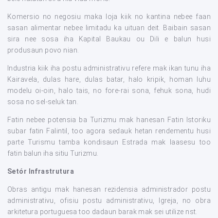
Komersio no negosiu maka loja kiik no kantina nebee faan
sasan alimentar nebee limitadu ka uituan deit. Baibain sasan
sira nee sosa iha Kapital Baukau ou Dili e balun husi
produsaun povo nian.
Industria kiik iha postu administrativu refere mak ikan tunu iha
Kairavela, dulas hare, dulas batar, halo kripik, homan luhu
modelu oi-oin, halo tais, no fore-rai sona, fehuk sona, hudi
sosa no sel-seluk tan.
Fatin nebee potensia ba Turizmu mak hanesan Fatin Istoriku
subar fatin Falintil, too agora sedauk hetan rendementu husi
parte Turismu tamba kondisaun Estrada mak laasesu too
fatin balun iha sitiu Turizmu.
Setór Infrastrutura
Obras antigu mak hanesan rezidensia administrador postu
administrativu, ofisiu postu administrativu, Igreja, no obra
arkitetura portuguesa too dadaun barak mak sei utilize nst.