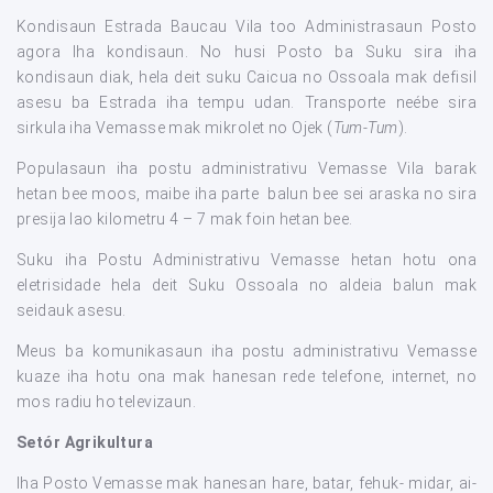
Kondisaun Estrada Baucau Vila too Administrasaun Posto
agora Iha kondisaun. No husi Posto ba Suku sira iha
kondisaun diak, hela deit suku Caicua no Ossoala mak defisil
asesu ba Estrada iha tempu udan. Transporte neébe sira
sirkula iha Vemasse mak mikrolet no Ojek (
Tum-Tum
).
Populasaun iha postu administrativu Vemasse Vila barak
hetan bee moos, maibe iha parte balun bee sei araska no sira
presija lao kilometru 4 – 7 mak foin hetan bee.
Suku iha Postu Administrativu Vemasse hetan hotu ona
eletrisidade hela deit Suku Ossoala no aldeia balun mak
seidauk asesu.
Meus ba komunikasaun iha postu administrativu Vemasse
kuaze iha hotu ona mak hanesan rede telefone, internet, no
mos radiu ho televizaun.
Setór Agrikultura
Iha Posto Vemasse mak hanesan hare, batar, fehuk- midar, ai-