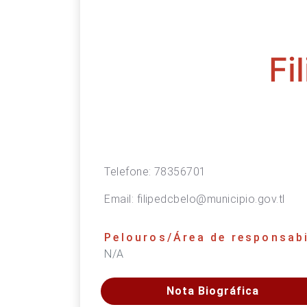
Fi
Telefone:
78356701
Email:
filipedcbelo@municipio.gov.tl
Pelouros/Área de responsabi
N/A
Nota Biográfica