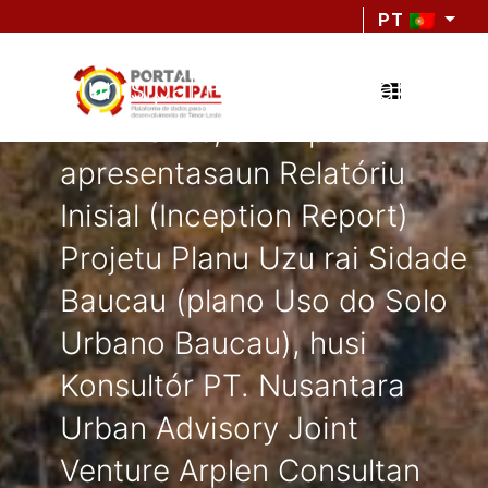
Autoridade Munisipál
PT
Baucau liuhusi Sekretariu
Munisipál PIDI, Sr. Eduardo
F. Ximenes, akompaña
apresentasaun Relatóriu
Inisial (Inception Report)
Projetu Planu Uzu rai Sidade
Baucau (plano Uso do Solo
Urbano Baucau), husi
Konsultór PT. Nusantara
Urban Advisory Joint
Venture Arplen Consultan