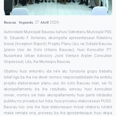
𝐁𝐚𝐮𝐜𝐚𝐮 : 𝐒𝐞𝐠𝐮𝐧𝐝𝐚, 27 𝐀𝐛𝐫𝐢𝐥 2026-
Autoridade Munisipál Baucau liuhusi Sekretariu Munisipál PIDI,
Sr. Eduardo F. Ximenes, akompaña apresentasaun Relatóriu
Inisial (Inception Report) Projetu Planu Uzu rai Sidade Baucau
(plano Uso do Solo Urbano Baucau), husi Konsultór PT.
Nusantara Urban Advisory Joint Venture Arplen Consultan
Unipessoal, Lda, Iha Munisipiu Baucau.
Objetivu husi enkontru ida ne’e atu funsiona grupu traballu
lokál liga ba iha nia dever nomos responsabilidade iha ambitu
projetu elaborasaun planu uso do solo Baucau nian, sei fó
akonpañamentu ba iha rezultadu servisu husi konsultan
ninian, nomos sei halo akonpañamentu husi parte intidades
publiku no privadus tuir lista, husi prosesu elaborasaun PUSO-
Baucau too ona iha faze elaborasaun Inisial relatoriu ne’ebé
maka remata ona, prosesu ba iha aprezentasaun husi ekipa