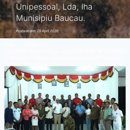
Unipessoal, Lda, Iha
Munisipiu Baucau.
Postado em: 29 April 2026
Início
Notícias
Autoridade Munisipál Baucau liuhusi Sekretariu Munisipál PIDI,
Sr. Eduardo F. Ximenes, akompaña apresentasaun Relatóriu
Inisial (Inception Report) Projetu Planu Uzu rai Sidade Baucau
(plano Uso do Solo Urbano Baucau), husi Konsultór PT.
Nusantara Urban Advisory Joint Venture Arplen Consultan
Unipessoal, Lda, Iha Munisipiu Baucau.