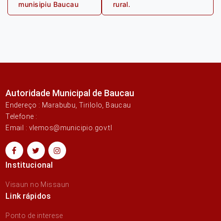
munisipiu Baucau
rural.
Autoridade Municipal de Baucau
Endereço : Marabubu, Tirilolo, Baucau
Telefone :
Email : vlemos@municipio.gov.tl
Institucional
Visaun no Missaun
Link rápidos
Ponto de interese