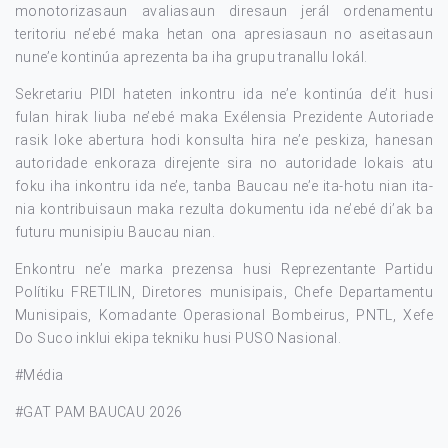
monotorizasaun avaliasaun diresaun jerál ordenamentu
teritoriu ne’ebé maka hetan ona apresiasaun no aseitasaun
nune’e kontinúa aprezenta ba iha grupu tranallu lokál.
Sekretariu PIDI hateten inkontru ida ne’e kontinúa de’it husi
fulan hirak liuba ne’ebé maka Exélensia Prezidente Autoriade
rasik loke abertura hodi konsulta hira ne’e peskiza, hanesan
autoridade enkoraza direjente sira no autoridade lokais atu
foku iha inkontru ida ne’e, tanba Baucau ne’e ita-hotu nian ita-
nia kontribuisaun maka rezulta dokumentu ida ne’ebé di’ak ba
futuru munisipiu Baucau nian.
Enkontru ne’e marka prezensa husi Reprezentante Partidu
Polítiku FRETILIN, Diretores munisipais, Chefe Departamentu
Munisipais, Komadante Operasional Bombeirus, PNTL, Xefe
Do Suco inklui ekipa tekniku husi PUSO Nasional.
#Média
#GAT PAM BAUCAU 2026