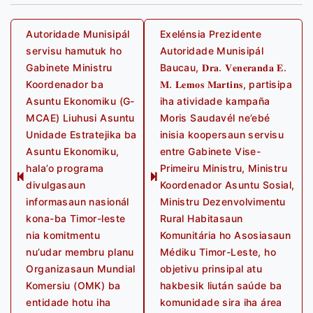
Post
Autoridade Munisipál
Exelénsia Prezidente
servisu hamutuk ho
Autoridade Munisipál
navigation
Gabinete Ministru
Baucau, 𝐃𝐫𝐚. 𝐕𝐞𝐧𝐞𝐫𝐚𝐧𝐝𝐚 𝐄.
Koordenador ba
𝐌. 𝐋𝐞𝐦𝐨𝐬 𝐌𝐚𝐫𝐭𝐢𝐧𝐬, partisipa
Asuntu Ekonomiku (G-
iha atividade kampaña
MCAE) Liuhusi Asuntu
Moris Saudavél ne’ebé
Unidade Estratejika ba
inisia koopersaun servisu
Asuntu Ekonomiku,
entre Gabinete Vise-
hala’o programa
Primeiru Ministru, Ministru
Previous
Next
divulgasaun
Koordenador Asuntu Sosial,
post:
post:
informasaun nasionál
Ministru Dezenvolvimentu
kona-ba Timor-leste
Rural Habitasaun
nia komitmentu
Komunitária ho Asosiasaun
nu’udar membru planu
Médiku Timor-Leste, ho
Organizasaun Mundial
objetivu prinsipal atu
Komersiu (OMK) ba
hakbesik liután saúde ba
entidade hotu iha
komunidade sira iha área