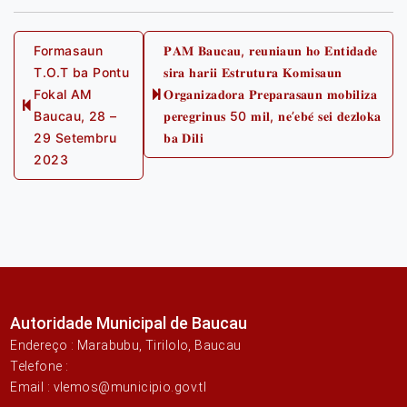
Post
Formasaun
𝐏𝐀𝐌 𝐁𝐚𝐮𝐜𝐚𝐮, 𝐫𝐞𝐮𝐧𝐢𝐚𝐮𝐧 𝐡𝐨 𝐄𝐧𝐭𝐢𝐝𝐚𝐝𝐞
T.O.T ba Pontu
𝐬𝐢𝐫𝐚 𝐡𝐚𝐫𝐢𝐢 𝐄𝐬𝐭𝐫𝐮𝐭𝐮𝐫𝐚 𝐊𝐨𝐦𝐢𝐬𝐚𝐮𝐧
navigation
Fokal AM
𝐎𝐫𝐠𝐚𝐧𝐢𝐳𝐚𝐝𝐨𝐫𝐚 𝐏𝐫𝐞𝐩𝐚𝐫𝐚𝐬𝐚𝐮𝐧 𝐦𝐨𝐛𝐢𝐥𝐢𝐳𝐚
Next
Previous
Baucau, 28 –
𝐩𝐞𝐫𝐞𝐠𝐫𝐢𝐧𝐮𝐬 50 𝐦𝐢𝐥, 𝐧𝐞’𝐞𝐛𝐞́ 𝐬𝐞𝐢 𝐝𝐞𝐳𝐥𝐨𝐤𝐚
post:
post:
29 Setembru
𝐛𝐚 𝐃𝐢𝐥𝐢
2023
Autoridade Municipal de Baucau
Endereço : Marabubu, Tirilolo, Baucau
Telefone :
Email : vlemos@municipio.gov.tl