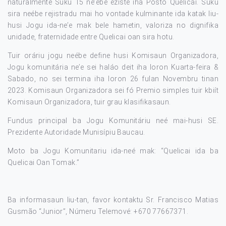
naturalmente Suku 15 ne’ebe eziste iha Posto Quelicai. Suku
sira neébe rejistradu mai ho vontade kulminante ida katak liu-
husi Jogu ida-ne’e mak bele hametin, valoriza no dignifika
unidade, fraternidade entre Quelicai oan sira hotu.
Tuir oráriu jogu neébe define husi Komisaun Organizadora,
Jogu komunitária ne’e sei haláo deit iha loron Kuarta-feira &
Sabado, no sei termina iha loron 26 fulan Novembru tinan
2023. Komisaun Organizadora sei fó Premio simples tuir kbiít
Komisaun Organizadora, tuir grau klasifikasaun.
Fundus principal ba Jogu Komunitáriu neé mai-husi SE.
Prezidente Autoridade Munisípiu Baucau.
Moto ba Jogu Komunitariu ida-neé mak: “Quelicai ida ba
Quelicai Oan Tomak.”
Ba informasaun liu-tan, favor kontaktu Sr. Francisco Matias
Gusmão “Junior”, Númeru Telemové: +670 77667371.