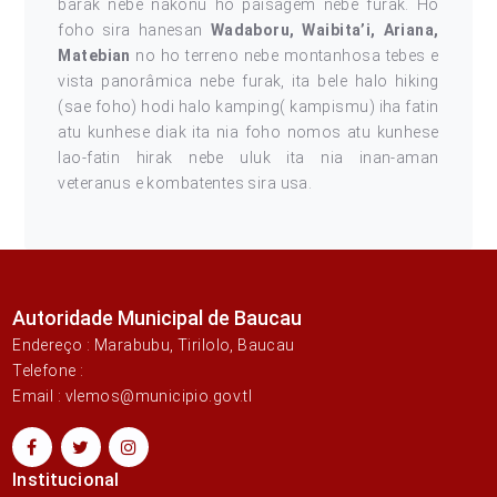
barak nebe nakonu ho paisagem nebe furak. Ho
foho sira hanesan
Wadaboru, Waibita’i, Ariana,
Matebian
no ho terreno nebe montanhosa tebes e
vista panorâmica nebe furak, ita bele halo hiking
(sae foho) hodi halo kamping( kampismu) iha fatin
atu kunhese diak ita nia foho nomos atu kunhese
lao-fatin hirak nebe uluk ita nia inan-aman
veteranus e kombatentes sira usa.
Autoridade Municipal de Baucau
Endereço : Marabubu, Tirilolo, Baucau
Telefone :
Email : vlemos@municipio.gov.tl
Institucional