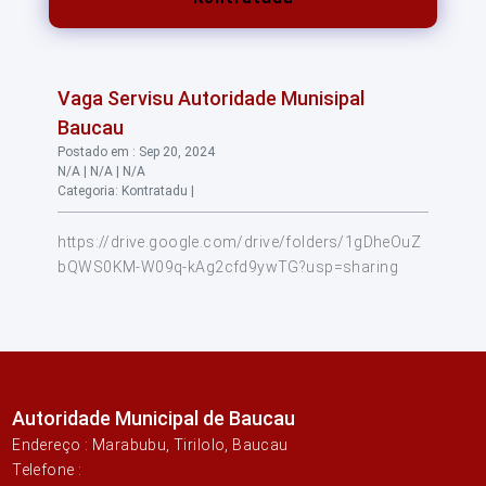
Vaga Servisu Autoridade Munisipal
Baucau
Postado em : Sep 20, 2024
N/A | N/A | N/A
Categoria: Kontratadu |
https://drive.google.com/drive/folders/1gDheOuZ
bQWS0KM-W09q-kAg2cfd9ywTG?usp=sharing
Autoridade Municipal de Baucau
Endereço : Marabubu, Tirilolo, Baucau
Telefone :